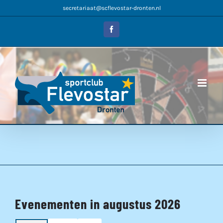
Ga
secretariaat@scflevostar-dronten.nl
naar
inhoud
Facebook
Evenementen in augustus 2026