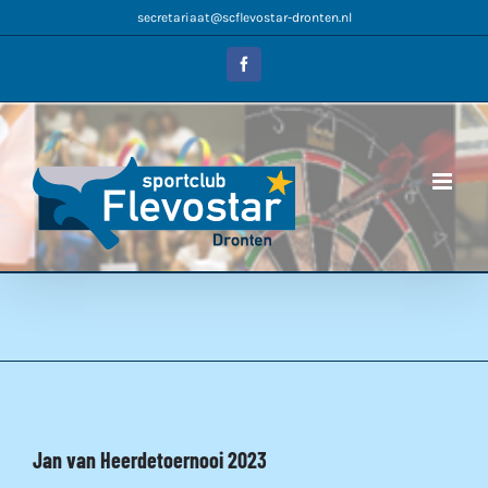
Ga
secretariaat@scflevostar-dronten.nl
naar
inhoud
Facebook
Jan van Heerdetoernooi 2023