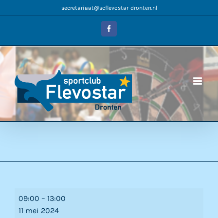
Ga
secretariaat@scflevostar-dronten.nl
naar
inhoud
Facebook
Competitie
09:00
–
13:00
11 mei 2024