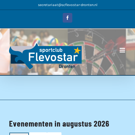
Ga
secretariaat@scflevostar-dronten.nl
naar
inhoud
Facebook
Evenementen in augustus 2026