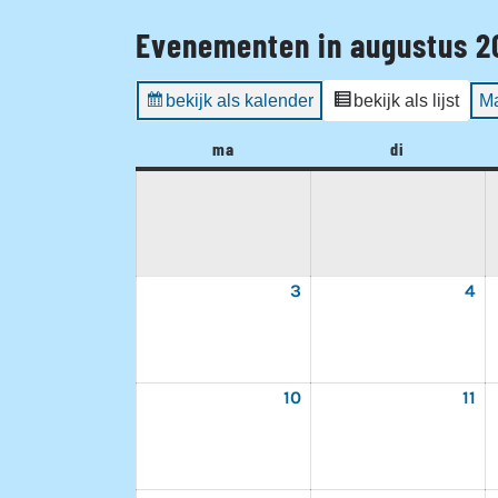
Evenementen in augustus 2
bekijk als kalender
bekijk als lijst
M
ma
maandag
di
dinsdag
3
3
4
4
augustus
au
2026
20
10
10
11
11
augustus
au
2026
20