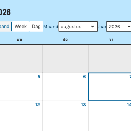
026
Maand
Jaar
aand
Week
Dag
wo
woensdag
do
donderdag
vr
vrijdag
5
5
6
6
gustus
augustus
augustus
26
2026
2026
12
12
13
13
1
gustus
augustus
augustus
26
2026
2026