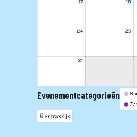
17
17
18
18
augustus
au
2026
20
24
24
25
25
augustus
au
2026
20
31
31
augustus
2026
Evenementcategorieën
Ba
Zaa
Print
Bekijk