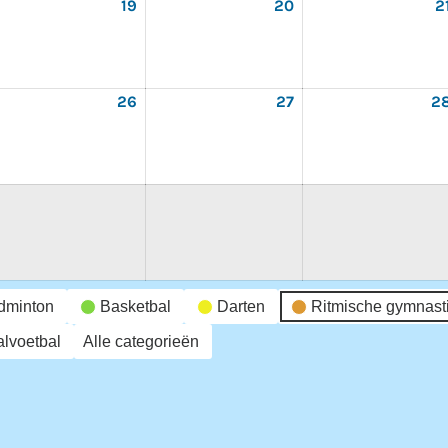
19
19
20
20
2
gustus
augustus
augustus
26
2026
2026
26
26
27
27
2
gustus
augustus
augustus
26
2026
2026
dminton
Basketbal
Darten
Ritmische gymnast
lvoetbal
Alle categorieën