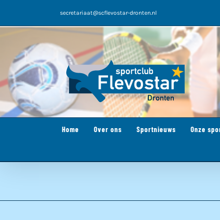
Ga
secretariaat@scflevostar-dronten.nl
naar
inhoud
Home
Over ons
Sportnieuws
Onze spo