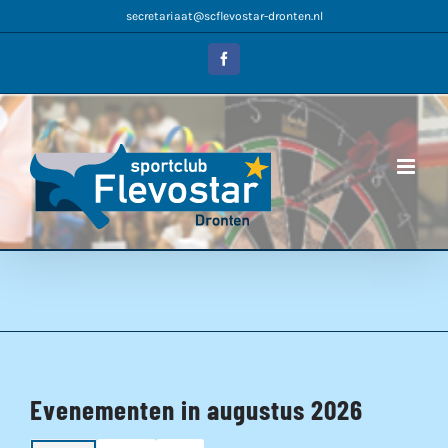
Ga
secretariaat@scflevostar-dronten.nl
naar
inhoud
Facebook
Evenementen in augustus 2026