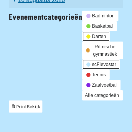
16 augustus 2026
Evenementcategorieën
Badminton
Basketbal
Darten
Ritmische
gymnastiek
scFlevostar
Tennis
Zaalvoetbal
Alle categorieën
Print
Bekijk