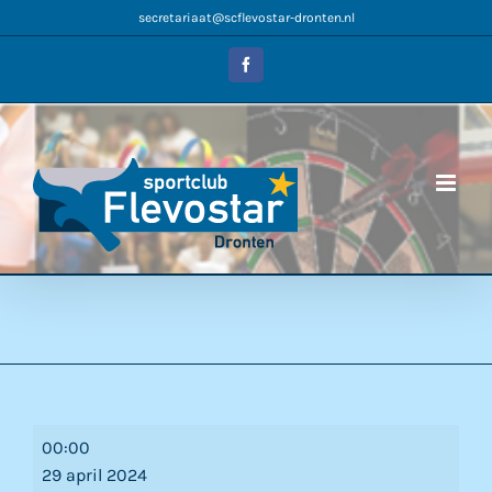
Ga
secretariaat@scflevostar-dronten.nl
naar
inhoud
Facebook
Meivakantie
00:00
29 april 2024