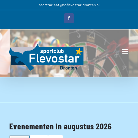
Ga
secretariaat@scflevostar-dronten.nl
naar
inhoud
Facebook
Evenementen in augustus 2026