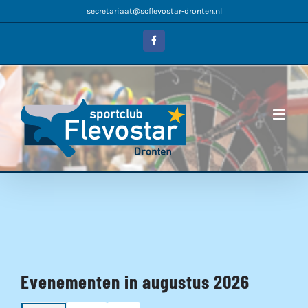
Ga
secretariaat@scflevostar-dronten.nl
naar
inhoud
Facebook
Evenementen in augustus 2026