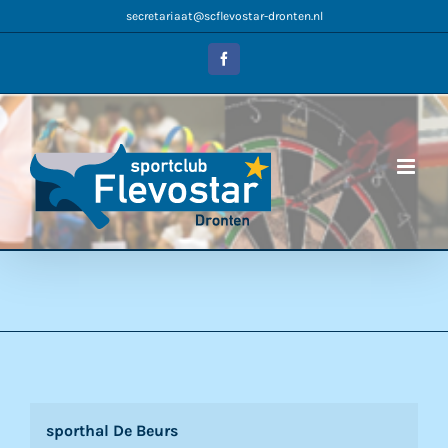
Ga
secretariaat@scflevostar-dronten.nl
naar
inhoud
Facebook
sporthal De Beurs