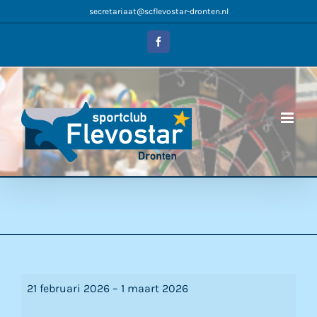
Ga
secretariaat@scflevostar-dronten.nl
naar
inhoud
Facebook
Voorjaarsvakantie
21 februari 2026
–
1 maart 2026