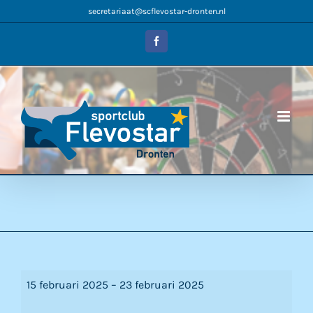
Ga
secretariaat@scflevostar-dronten.nl
naar
inhoud
Facebook
Voorjaarsvakantie
15 februari 2025
–
23 februari 2025