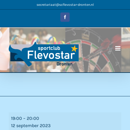
Ga
secretariaat@scflevostar-dronten.nl
naar
inhoud
Facebook
Start
19:00
–
20:00
Ritmische
12 september 2023