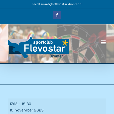
Ga
secretariaat@scflevostar-dronten.nl
naar
inhoud
Facebook
open
17:15
–
18:30
dag
10 november 2023