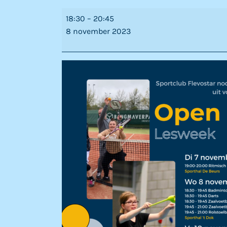
Open
18:30
–
20:45
dag
8 november 2023
darten,
badminton
en
jeugdzaalvoetbal