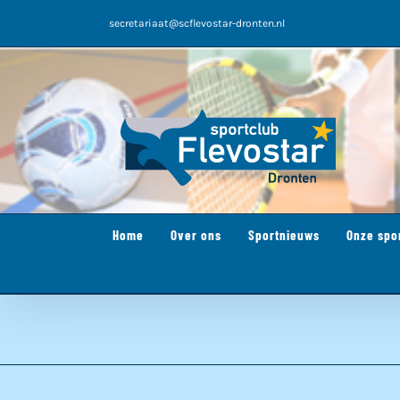
Ga
secretariaat@scflevostar-dronten.nl
naar
inhoud
Home
Over ons
Sportnieuws
Onze spo