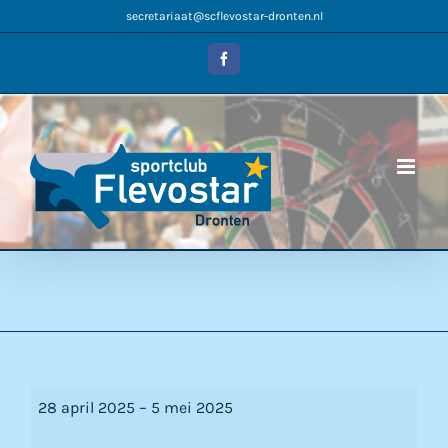
Ga
secretariaat@scflevostar-dronten.nl
naar
inhoud
Facebook
Meivakantie
28 april 2025
–
5 mei 2025