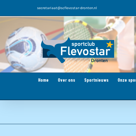
Ga
secretariaat@scflevostar-dronten.nl
naar
inhoud
Home
Over ons
Sportnieuws
Onze spo