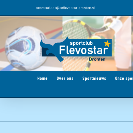
Ga
secretariaat@scflevostar-dronten.nl
naar
inhoud
Home
Over ons
Sportnieuws
Onze spo