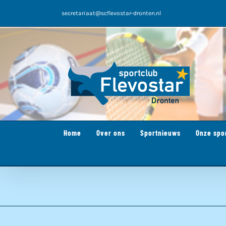
Ga
secretariaat@scflevostar-dronten.nl
naar
inhoud
Home
Over ons
Sportnieuws
Onze spo