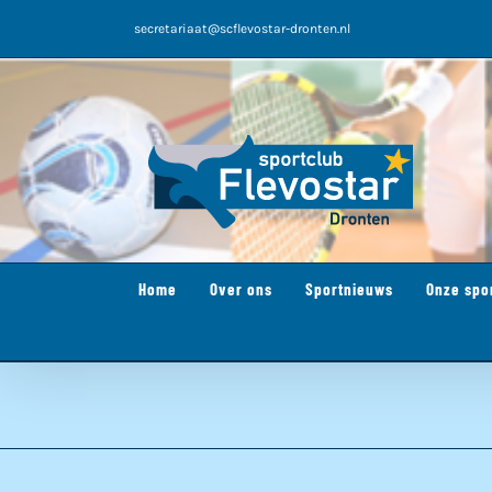
Ga
secretariaat@scflevostar-dronten.nl
naar
inhoud
Home
Over ons
Sportnieuws
Onze spo