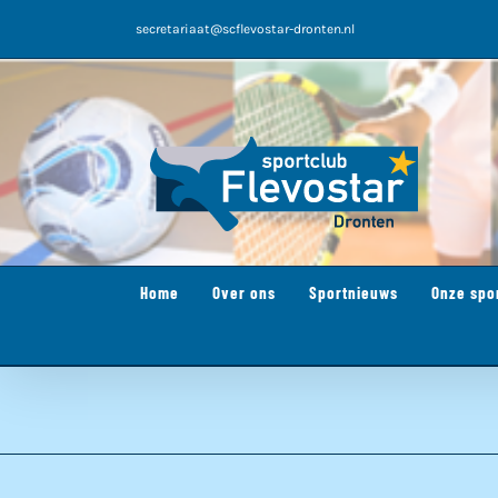
Ga
secretariaat@scflevostar-dronten.nl
naar
inhoud
Home
Over ons
Sportnieuws
Onze spo