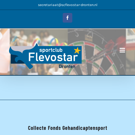
Ga
secretariaat@scflevostar-dronten.nl
naar
inhoud
Facebook
Collecte Fonds Gehandicaptensport