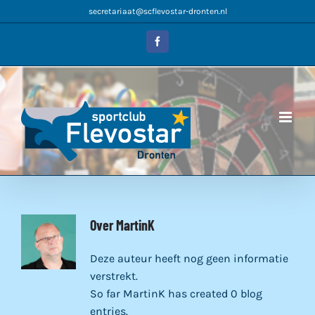
Ga
secretariaat@scflevostar-dronten.nl
naar
inhoud
Facebook
Over
MartinK
Deze auteur heeft nog geen informatie
verstrekt.
So far MartinK has created 0 blog
entries.