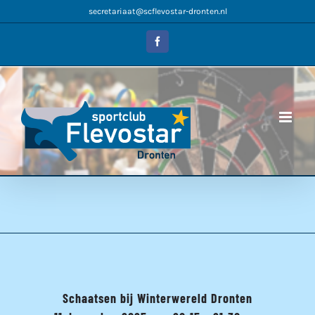
Ga
secretariaat@scflevostar-dronten.nl
naar
inhoud
Facebook
Schaatsen bij Winterwereld Dronten