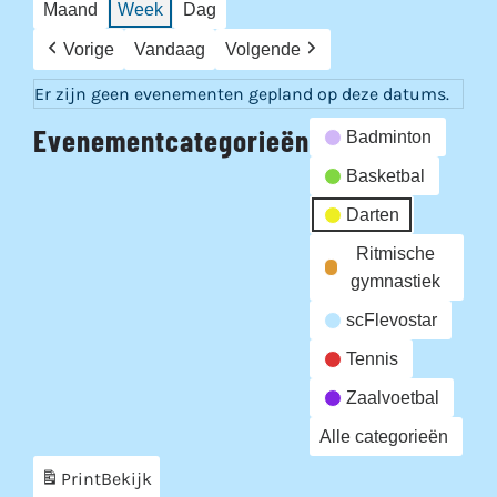
Maand
Week
Dag
Vorige
Vandaag
Volgende
Er zijn geen evenementen gepland op deze datums.
Evenementcategorieën
Badminton
Basketbal
Darten
Ritmische
gymnastiek
scFlevostar
Tennis
Zaalvoetbal
Alle categorieën
Print
Bekijk