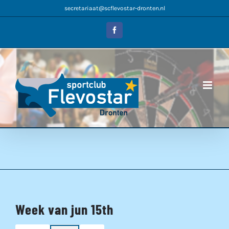
Ga
secretariaat@scflevostar-dronten.nl
naar
inhoud
Facebook
Week van jun 15th